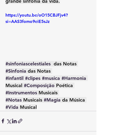
grande sinfonia da vida.
https://youtu.be/oO15CBJFjv4?
si=AAS3fomo9eiE5sJz
#sinfoniascelestiales
  das Notas 
#Sinfonia
 das Notas 
#infantil
#clipes
#musica
#Harmonia
Musical 
#Composição
 Poética 
#Instrumentos
 Musicais 
#Notas
 Musicais 
#Magia
 da Música 
#Vida
 Musical