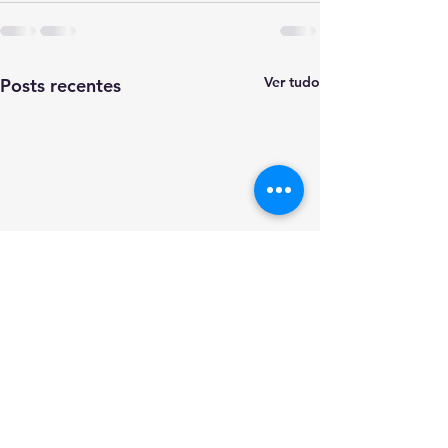
Ver tudo
Posts recentes
Chama o Chavei