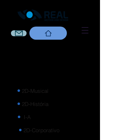
2D-Musical
2D-História
I-A
2D-Corporativo