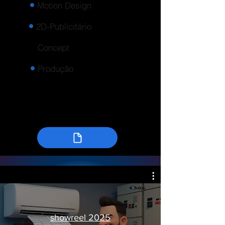
Motion Design
2D-Publicitário
Concept
Produção
showreel 2025